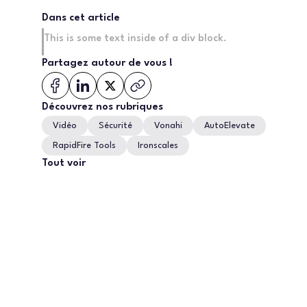
Dans cet article
This is some text inside of a div block.
Partagez autour de vous !
Découvrez nos rubriques
Vidéo
Sécurité
Vonahi
AutoElevate
RapidFire Tools
Ironscales
Tout voir