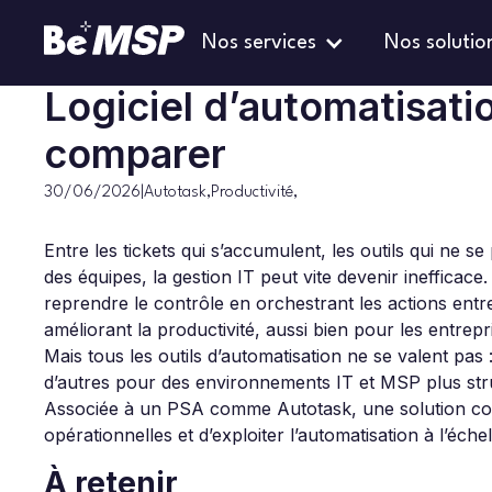
Nos services
Nos solutio
Autotask
Blog
>
>
Logiciel d’automatisation : comprendre et comparer
Logiciel d’automatisati
comparer
30/06/2026
|
Autotask
,
Productivité
,
Entre les tickets qui s’accumulent, les outils qui ne se
des équipes, la gestion IT peut vite devenir inefficace
reprendre le contrôle en orchestrant les actions entr
améliorant la productivité, aussi bien pour les entre
Mais tous les outils d’automatisation ne se valent pas
d’autres pour des environnements IT et MSP plus str
Associée à un PSA comme Autotask, une solution 
opérationnelles et d’exploiter l’automatisation à l’échel
À retenir