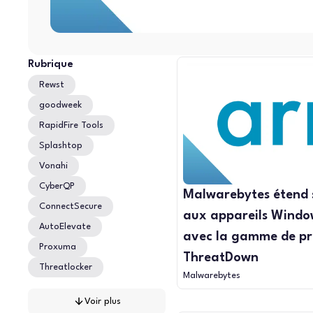
Rubrique
Rewst
goodweek
RapidFire Tools
Splashtop
Vonahi
CyberQP
Malwarebytes étend 
ConnectSecure
aux appareils Windo
AutoElevate
avec la gamme de pr
Proxuma
ThreatDown
Threatlocker
Malwarebytes
Voir plus