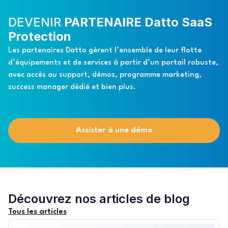
DEVENIR
PARTENAIRE Datto SaaS
Protection
Les partenaires Datto gèrent l’ensemble de leur flotte
d’équipements et de services à partir d’un portail robuste,
avec accès au support, démos, programme marketing,
success manager dédié et bien plus.
Assister à une démo
Découvrez nos articles de blog
Tous les articles