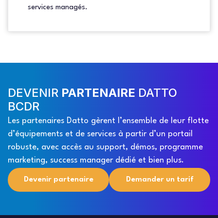
services managés.
DEVENIR
PARTENAIRE
DATTO
BCDR
Les partenaires Datto gèrent l’ensemble de leur flotte
d’équipements et de services à partir d’un portail
robuste, avec accès au support, démos, programme
marketing, success manager dédié et bien plus.
Devenir partenaire
Demander un tarif