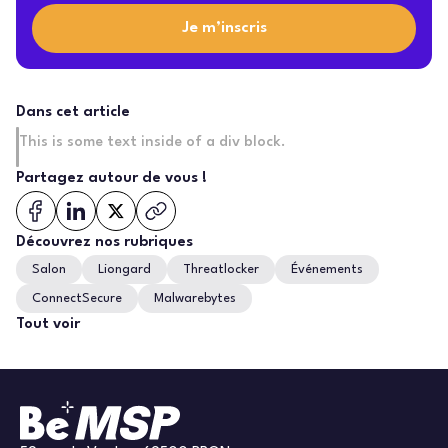
Je m’inscris
Dans cet article
This is some text inside of a div block.
Partagez autour de vous !
Découvrez nos rubriques
Salon
Liongard
Threatlocker
Événements
ConnectSecure
Malwarebytes
Tout voir