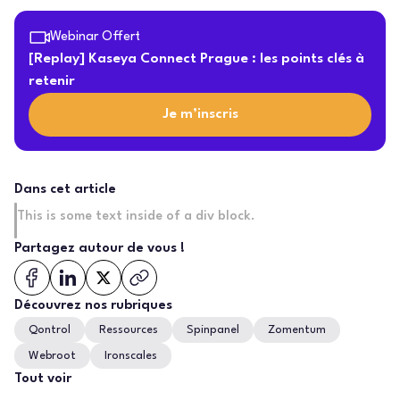
Webinar Offert
[Replay] Kaseya Connect Prague : les points clés à
retenir
Je m’inscris
Dans cet article
This is some text inside of a div block.
Partagez autour de vous !
Découvrez nos rubriques
Qontrol
Ressources
Spinpanel
Zomentum
Webroot
Ironscales
Tout voir