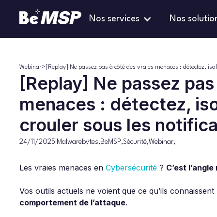
Nos services
Nos solutio
Webinar
>
[Replay] Ne passez pas à côté des vraies menaces : détectez, isol
[Replay] Ne passez pas 
menaces : détectez, iso
crouler sous les notific
24/11/2025
|
Malwarebytes
,
BeMSP
,
Sécurité
,
Webinar
,
Les vraies menaces en
Cybersécurité
?
C’est l’angle
Vos outils actuels ne voient que ce qu’ils connaissen
comportement de l’attaque
.