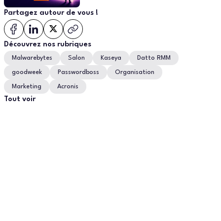
(avant qu'un concurrent le fasse à
Partagez autour de vous !
votre place) ?
Découvrez nos rubriques
Malwarebytes
Salon
Kaseya
Datto RMM
goodweek
Passwordboss
Organisation
Marketing
Acronis
Tout voir