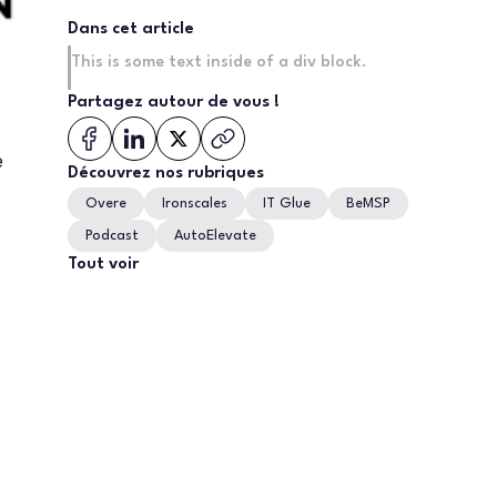
Dans cet article
This is some text inside of a div block.
Partagez autour de vous !
e
Découvrez nos rubriques
Overe
Ironscales
IT Glue
BeMSP
Podcast
AutoElevate
Tout voir