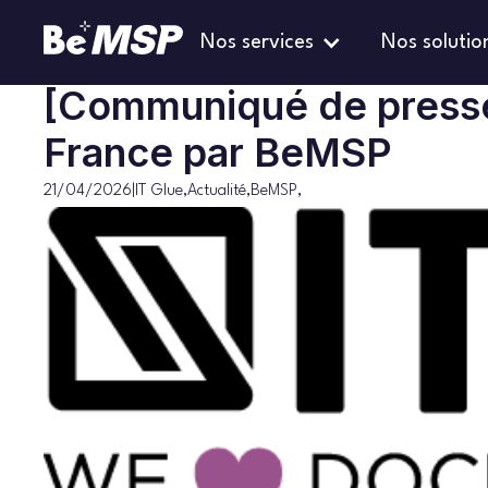
Nos services
Nos solutio
IT Glue
Blog
>
>
[Communiqué de presse] IT Glue distribué en France par 
[Communiqué de presse]
France par BeMSP
21/04/2026
|
IT Glue
,
Actualité
,
BeMSP
,