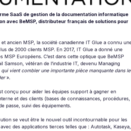
eforme SaaS de gestion de la documentation informatique
ion avec BeMSP, distributeur français de solutions pour
O et ancien MSP, la société canadienne IT Glue a connu un
plus de 2000 clients MSP. En 2017, IT Glue a donné une
les MSP Européens. C’est dans cette optique que BeMSP
hil Samson, vétéran de l’industrie IT, devenu Managing
«
qui vient combler une importante pièce manquante dans le
der
».
st conçu pour aider les équipes support à gagner en
interne et des clients (bases de connaissances, procédures,
e passe, suivi des équipements.
olution se veut être le nouvel outil incontournable pour les
 avec des applications tierces telles que : Autotask, Kaseya,