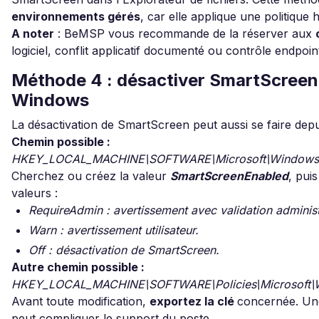
environnements gérés
, car elle applique une politiqu
A noter
: BeMSP vous recommande de la réserver aux
logiciel, conflit applicatif documenté ou contrôle endpoint
Méthode 4 : désactiver SmartScreen v
Windows
La désactivation de SmartScreen peut aussi se faire depu
Chemin possible :
HKEY_LOCAL_MACHINE\SOFTWARE\Microsoft\Windows\Cu
Cherchez ou créez la valeur
SmartScreenEnabled
, puis
valeurs :
RequireAdmin : avertissement avec validation administ
Warn : avertissement utilisateur.
Off : désactivation de SmartScreen.
Autre chemin possible :
HKEY_LOCAL_MACHINE\SOFTWARE\Policies\Microsoft\
Avant toute modification,
exportez la clé
concernée. U
peut compliquer le support du poste.