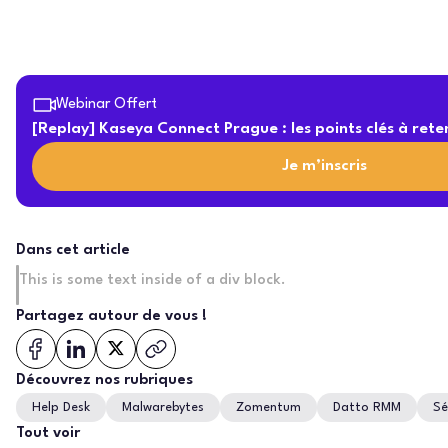
Webinar Offert
[Replay] Kaseya Connect Prague : les points clés à rete
Je m’inscris
Dans cet article
This is some text inside of a div block.
Partagez autour de vous !
Découvrez nos rubriques
Help Desk
Malwarebytes
Zomentum
Datto RMM
Sé
Tout voir