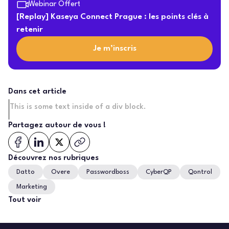
Webinar Offert
[Replay] Kaseya Connect Prague : les points clés à
retenir
Je m’inscris
Dans cet article
This is some text inside of a div block.
Partagez autour de vous !
Découvrez nos rubriques
Datto
Overe
Passwordboss
CyberQP
Qontrol
Marketing
Tout voir