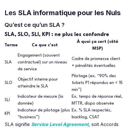
Les
SLA informatique pour les Nuls
Qu’est ce qu’un SLA ?
SLA, SLO, SLI, KPI : ne plus les confondre
À quoi ça sert (côté
Terme
Ce que c’est
MSP)
Engagement (souvent
Cadre de promesse client
SLA
contractuel) sur un niveau
+ pénalités éventuelles
de service
Pilotage (ex. “90% des
Objectif interne pour
SLO
tickets P1 répondus en < 15
atteindre le SLA
min”)
Indicateur de mesure (la
Ex. temps de réponse réel,
SLI
donnée)
MTTR, dispo observée
Indicateur de pilotage (plus
Ex. % SLA respectés,
KPI
“business”)
backlog, CSAT
SLA signifie
Service Level Agreement
, soit Accords