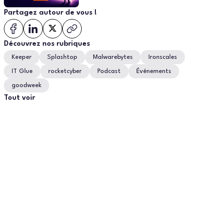
(avant qu'un concurrent le fasse à
Partagez autour de vous !
votre place) ?
Découvrez nos rubriques
Keeper
Splashtop
Malwarebytes
Ironscales
IT Glue
rocketcyber
Podcast
Événements
goodweek
Tout voir