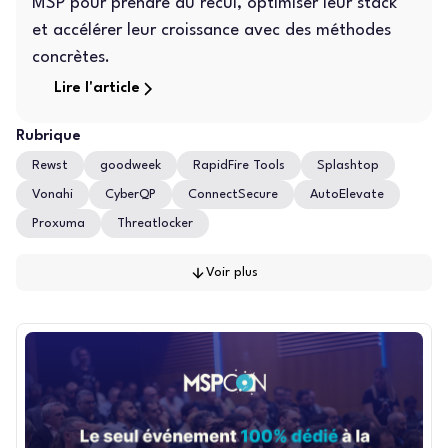
MSP pour prendre du recul, optimiser leur stack
et accélérer leur croissance avec des méthodes
concrètes.
Lire l'article
Rubrique
Rewst
goodweek
RapidFire Tools
Splashtop
Vonahi
CyberQP
ConnectSecure
AutoElevate
Proxuma
Threatlocker
Voir plus