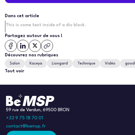
Dans cet article
This is some text inside of a div block.
Partagez autour de vous !
Découvrez nos rubriques
Salon
Kaseya
Liongard
Technique
Vidéo
good
Tout voir
59 rue de Verdun, 69500 BRON
+33 9 75 18 70 01
contact@bemsp.fr