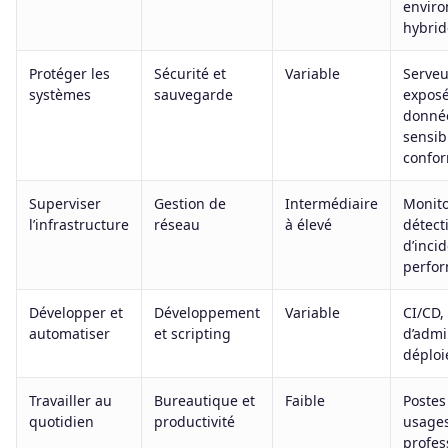
envir
hybrid
Protéger les
Sécurité et
Variable
Serveu
systèmes
sauvegarde
exposé
donné
sensib
confor
Superviser
Gestion de
Intermédiaire
Monito
l’infrastructure
réseau
à élevé
détect
d’incid
perfo
Développer et
Développement
Variable
CI/CD, 
automatiser
et scripting
d’admi
déplo
Travailler au
Bureautique et
Faible
Postes
quotidien
productivité
usage
profes