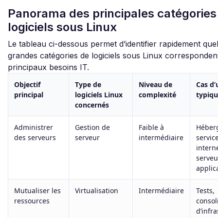
Panorama des principales catégories
logiciels sous Linux
Le tableau ci-dessous permet d’identifier rapidement quel
grandes catégories de logiciels sous Linux corresponden
principaux besoins IT.
Objectif
Type de
Niveau de
Cas d’
principal
logiciels Linux
complexité
typiq
concernés
Administrer
Gestion de
Faible à
Héber
des serveurs
serveur
intermédiaire
servic
intern
serveu
applica
Mutualiser les
Virtualisation
Intermédiaire
Tests,
ressources
consol
d’infr