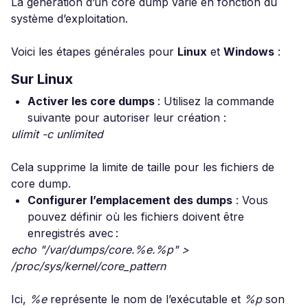
La génération d’un core dump varie en fonction du
système d’exploitation.
Voici les étapes générales pour
Linux
et
Windows
:
Sur Linux
Activer les core dumps
: Utilisez la commande
suivante pour autoriser leur création :
ulimit -c unlimited
Cela supprime la limite de taille pour les fichiers de
core dump.
Configurer l’emplacement des dumps
: Vous
pouvez définir où les fichiers doivent être
enregistrés avec :
echo "/var/dumps/core.%e.%p" >
/proc/sys/kernel/core_pattern
Ici,
%e
représente le nom de l’exécutable et
%p
son