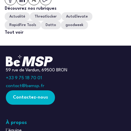
Découvrez nos rubriques
Actualité
Threatlocker
AutoElevate
RapidFire Tools
Datto
goodweek
Tout voir
59 rue de Verdun, 69500 BRON
+33 9 75 18 70 01
contact@bemsp.fr
Contactez-nous
À propos
L'équipe