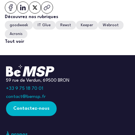
Découvrez nos rubriques
goodweek
IT Glue
Rewst
Keeper
Webroot
Acronis
Tout voir
59 rue de Verdun, 69500 BRON
+33 9 75 18 70 01
contact@bemsp.fr
Contactez-nous
À propos