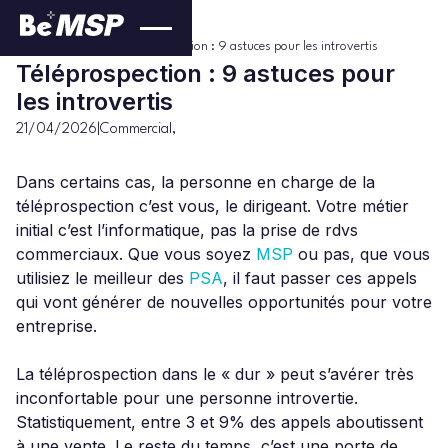
Commercial
Blog
>
>
Téléprospection : 9 astuces pour les introvertis
Téléprospection : 9 astuces pour
les introvertis
21/04/2026
|
Commercial
,
Dans certains cas, la personne en charge de la
téléprospection c’est vous, le dirigeant. Votre métier
initial c’est l’informatique, pas la prise de rdvs
commerciaux. Que vous soyez
MSP
ou pas, que vous
utilisiez le meilleur des
PSA
, il faut passer ces appels
qui vont générer de nouvelles opportunités pour votre
entreprise.
La téléprospection dans le « dur » peut s’avérer très
inconfortable pour une personne introvertie.
Statistiquement, entre 3 et 9% des appels aboutissent
à une vente. Le reste du temps, c’est une porte de