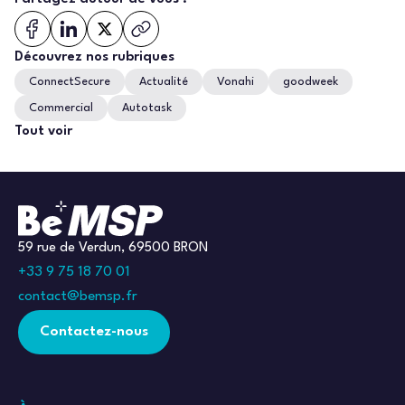
Découvrez nos rubriques
ConnectSecure
Actualité
Vonahi
goodweek
Commercial
Autotask
Tout voir
59 rue de Verdun, 69500 BRON
+33 9 75 18 70 01
contact@bemsp.fr
Contactez-nous